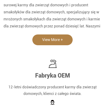
surowej karmy dla zwierząt domowych i producent
smakołyków dla zwierząt domowych, specjalizujący się w
mrożonych smakołykach dla zwierząt domowych i karmie
dla zwierząt domowych przez ponad dziesięć lat. Naszymi
głównymi produktami są suszone na mrożu smakołyki dla
View More +
zwierząt domowych oraz karma dla wszystkich etapów
życia: psów, kotów, gadów, ryb i ptaków). Wszystkie
mrożone suszone karmy dla zwierząt domowych Ranova
Fabryka karmy dla zwierząt domowych ma rejestrację UE,
ISO 9001, IS022000, BRC, certyfikat BSC, FDA i IFS.
Fabryka OEM
12-letni doświadczony producent karmy dla zwierząt
domowych, klienci z całego świata.