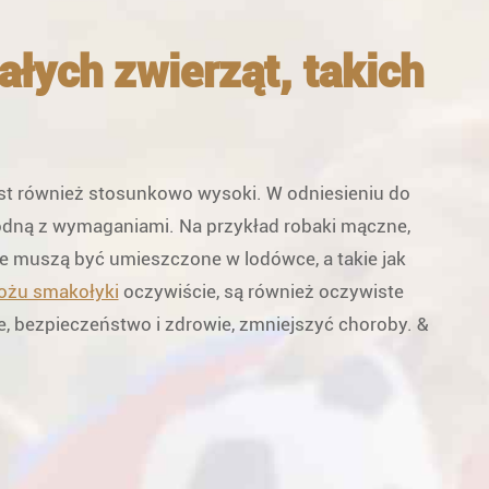
ych zwierząt, takich
est również stosunkowo wysoki. W odniesieniu do
godną z wymaganiami. Na przykład robaki mączne,
óre muszą być umieszczone w lodówce, a takie jak
ożu smakołyki
oczywiście, są również oczywiste
, bezpieczeństwo i zdrowie, zmniejszyć choroby. &