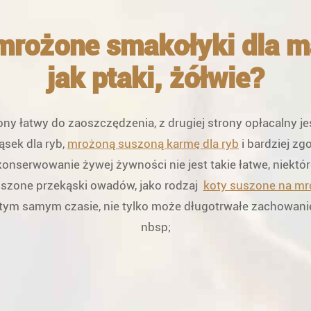
rożone smakołyki dla mał
jak ptaki, żółwie?
ony łatwy do zaoszczędzenia, z drugiej strony opłacalny j
ąsek dla ryb,
mrożoną suszoną karmę dla ryb
i bardziej z
e konserwowanie żywej żywności nie jest takie łatwe, niekt
szone przekąski owadów, jako rodzaj
koty suszone na mr
 tym samym czasie, nie tylko może długotrwałe zachowanie
nbsp;