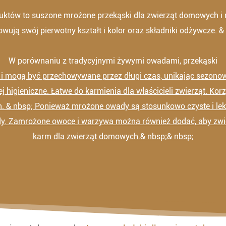
oduktów to suszone mrożone przekąski dla zwierząt domowych i
wują swój pierwotny kształt i kolor oraz składniki odżywcze. &
W porównaniu z tradycyjnymi żywymi owadami, przekąski
e i mogą być przechowywane przez długi czas, unikając sezon
ej higieniczne. Łatwe do karmienia dla właścicieli zwierząt. Kor
 & nbsp; Ponieważ mrożone owady są stosunkowo czyste i lekki
y. Zamrożone owoce i warzywa można również dodać, aby zw
karm dla zwierząt domowych.& nbsp;& nbsp;