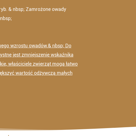
 ryb. & nbsp; Zamrożone owady
 nbsp;
owego wzrostu owadów.& nbsp; Do
zystne jest zmniejszenie wskaźnika
e, właściciele zwierząt mogą łatwo
iększyć wartość odżywczą małych