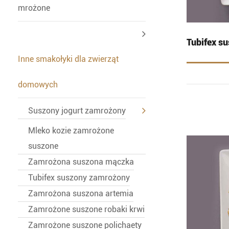
mrożone
Tubifex s
Inne smakołyki dla zwierząt
domowych
Suszony jogurt zamrożony
Mleko kozie zamrożone
suszone
Zamrożona suszona mączka
Tubifex suszony zamrożony
Zamrożona suszona artemia
Zamrożone suszone robaki krwi
Zamrożone suszone polichaety