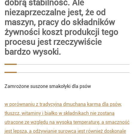
dobrą stabilność. Ale
niezaprzeczalne jest, że od
maszyn, pracy do składników
żywności koszt produkcji tego
procesu jest rzeczywiście
bardzo wysoki.
Zamrożone suszone smakołyki dla psów
w porównaniu z tradycyjną dmuchaną karmą dla psów,
tłuszcz, witaminy i białko w składnikach nie zostaną
utracone ze względu na wysoką temperaturę, a smaczność
jest lepsza, a odżywianie surowca jest również doskonale