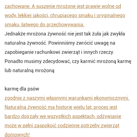
zachowane. A suszenie mrożone jest prawie wolne od
wody, lekkiej jakości, chrupiącego smaku i oryginalnego
smaku, łatwego do przechowywania.
Jednakże mrożona żywność nie jest tak żuła jak zwykła
naturalna żywność. Powinniśmy zwrócić uwagę na
zapobieganie rachunkowi zwierząt i innych rzeczy.
Ponadto musimy zdecydować, czy karmić mrożoną karmę
lub naturalną mrożoną
karmę dla psów
zgodnie z naszymi własnymi warunkami ekonomicznymi.
Naturalna żywność ma historię wielu lat, proces jest
bardzo dojrzały we wszystkich aspektach, odżywianie
może w pełni zaspokoić codzienne potrzeby zwierząt
domowych!