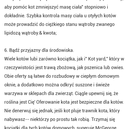
aby pomóc kot zmniejszyć masę ciała" stopniowo i
dokładnie. Szybka kontrola masy ciała u otyłych kotów
może prowadzić do ciężkiego stanu wątroby zwanego
lipidozą wątroby.& kwota;
6. Bądź przyjazny dla środowiska.
Wiele kotów lubi zarówno kociątka, jak i" Kot yard," który w
rzeczywistości jest trawą zbożową, jak pszenica lub owies.
Obie oferty są łatwe do rozbudowy w ciepłym domowym
oknie, a dodatkowo można odkryć suszone i świeże
warzywa w sklepach dla zwierząt. Ciągle upewnij się, że
roślina jest Cię' Oferowanie kota jest bezpieczne dla kotów.
Nie denerwuj się jednak, jeśli kot pluje trawnik kota, który
nabywasz-- niektórzy po prostu tak robią. Trzymaj się
kociątki dla tych kotów domowych, sugeruje McGeorge.