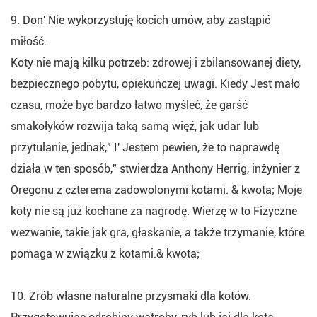
9. Don' Nie wykorzystuję kocich umów, aby zastąpić
miłość.
Koty nie mają kilku potrzeb: zdrowej i zbilansowanej diety,
bezpiecznego pobytu, opiekuńczej uwagi. Kiedy Jest mało
czasu, może być bardzo łatwo myśleć, że garść
smakołyków rozwija taką samą więź, jak udar lub
przytulanie, jednak," I' Jestem pewien, że to naprawdę
działa w ten sposób," stwierdza Anthony Herrig, inżynier z
Oregonu z czterema zadowolonymi kotami. & kwota; Moje
koty nie są już kochane za nagrodę. Wierzę w to Fizyczne
wezwanie, takie jak gra, głaskanie, a także trzymanie, które
pomaga w związku z kotami.& kwota;
10. Zrób własne naturalne przysmaki dla kotów.