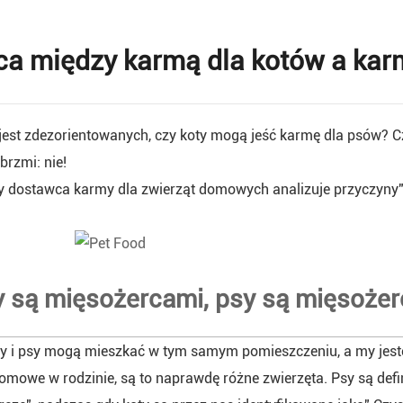
ca między karmą dla kotów a kar
jest zdezorientowanych, czy koty mogą jeść karmę dla psów? 
rzmi: nie!
y dostawca karmy dla zwierząt domowych analizuje przyczyny"
y są mięsożercami, psy są mięsoże
ty i psy mogą mieszkać w tym samym pomieszczeniu, a my jest
omowe w rodzinie, są to naprawdę różne zwierzęta. Psy są def