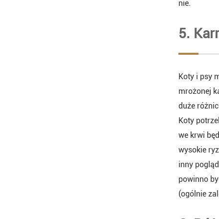
nie.
5. Kar
Koty i psy
mrożonej k
duże różnic
Koty potrz
we krwi bę
wysokie ryz
inny pogląd
powinno by
(ogólnie z