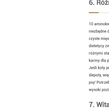
6. Ró
10 aminokwa
niezbędne d
czyste mięs
dietetycy z
różnymi sta
karmy dla p
Jeśli koty 
ślepoty, wi
psy' Potrze
wysoki pozi
7. Wit