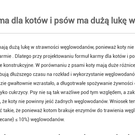
ma dla kotów i psów ma dużą lukę
 mają dużą lukę w strawności węglowodanów, ponieważ koty n
armie
. Dlatego przy projektowaniu formuł karmy dla kotów i
e konstrukcyjne. W porównaniu z psami koty mają duże różnice
ebują dłuższego czasu na rozkład i wykorzystanie węglowodanó
dzie gwałtownie wzrastało, a długotrwałe spożywanie żywności
yko cukrzycy. Psy nie są tak wrażliwe pod tym względem, a zak
, że koty nie powinny jeść żadnych węglowodanów. Wniosek ten 
ć takie, że ponieważ kotom brakuje enzymów do trawienia wę
alecane) ≤ 10%) węglowodanów.