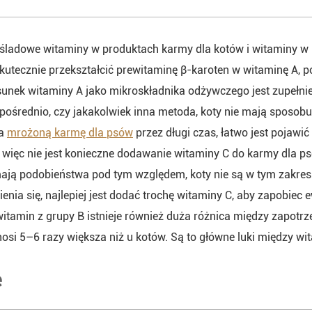
 śladowe witaminy w produktach karmy dla kotów i witaminy w 
utecznie przekształcić prewitaminę β-karoten w witaminę A, p
sunek witaminy A jako mikroskładnika odżywczego jest zupełnie
ośrednio, czy jakakolwiek inna metoda, koty nie mają sposobu 
wa
mrożoną karmę dla psów
przez długi czas, łatwo jest pojaw
 więc nie jest konieczne dodawanie witaminy C do karmy dla p
mają podobieństwa pod tym względem, koty nie są w tym zakresie 
enia się, najlepiej jest dodać trochę witaminy C, aby zapobie
tamin z grupy B istnieje również duża różnica między zapotrze
osi 5–6 razy większa niż u kotów. Są to główne luki między w
e