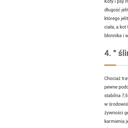
Koty i psy 
długość jel
którego jel
ciała, a kot
błonnika i 
4. " ś
Chociaż tra
pewne podob
stabilna 7,
w środowis
żywności ge
karmienia j