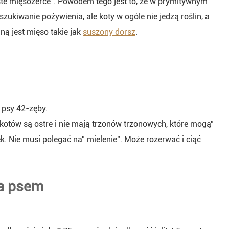
ste mięsożerce". Powodem tego jest to, że w prymitywnym
zukiwanie pożywienia, ale koty w ogóle nie jedzą roślin, a
ą jest mięso takie jak
suszony dorsz
.
 psy 42-zęby.
kotów są ostre i nie mają trzonów trzonowych, które mogą"
ek. Nie musi polegać na" mielenie". Może rozerwać i ciąć
 a psem