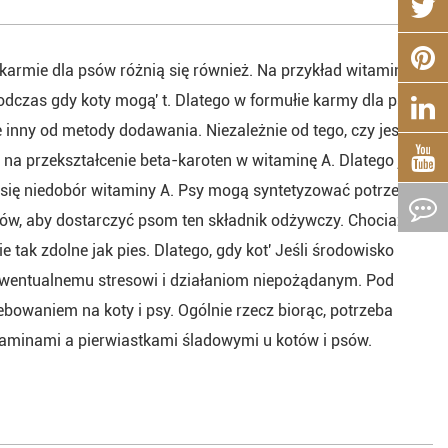
karmie dla psów różnią się również. Na przykład witamina A,
odczas gdy koty mogą' t. Dlatego w formułie karmy dla psów
 inny od metody dodawania. Niezależnie od tego, czy jest on
na przekształcenie beta-karoten w witaminę A. Dlatego jeśli
ić się niedobór witaminy A. Psy mogą syntetyzować potrzebną
sów, aby dostarczyć psom ten składnik odżywczy. Chociaż
tak zdolne jak pies. Dlatego, gdy kot' Jeśli środowisko
c ewentualnemu stresowi i działaniom niepożądanym. Pod
bowaniem na koty i psy. Ogólnie rzecz biorąc, potrzeba
itaminami a pierwiastkami śladowymi u kotów i psów.