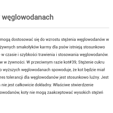
 w węglowodanach
ie mogą dostosować się do wzrostu stężenia węglowodanów w
 pożywnych smakołyków karmy dla psów istnieją stosunkowo
 w czasie i szybkości trawienia i stosowania węglowodanów.
w w żywności. W przeciwnym razie kot#39; Stężenie cukru
 o wyższych węglowodanach spowoduje, że kot będzie miał
res tolerancji dla węglowodanów jest stosunkowo luźny. Jest
nie jest całkowicie dokładny. Właściwe stwierdzenie
glowodanów, koty nie mogą zaakceptować wysokich stężeń