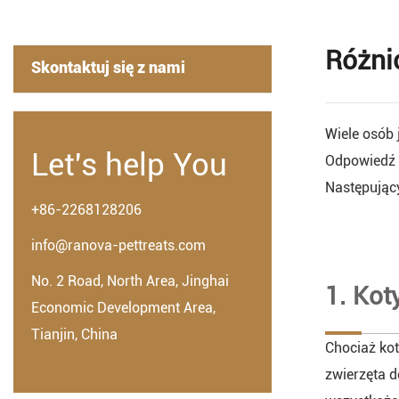
Różni
Skontaktuj się z nami
Wiele osób 
Let's help You
Odpowiedź b
Następując
+86-2268128206
info@ranova-pettreats.com
No. 2 Road, North Area, Jinghai
1. Kot
Economic Development Area,
Tianjin, China
Chociaż ko
zwierzęta d