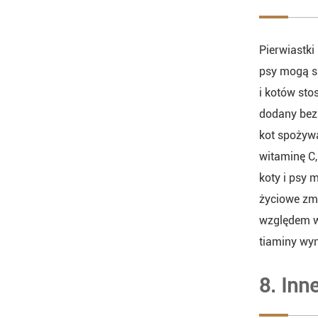
Pierwiastki
psy mogą sk
i kotów sto
dodany bezp
kot spoży
witaminę C,
koty i psy 
życiowe zmi
względem wi
tiaminy wyn
8. Inn