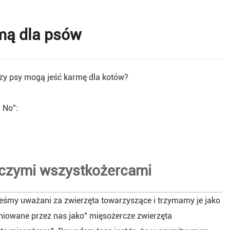
mą dla psów
Czy psy mogą jeść karmę dla kotów?
 No":
rczymi wszystkożercami
eśmy uważani za zwierzęta towarzyszące i trzymamy je jako
iniowane przez nas jako" mięsożercze zwierzęta