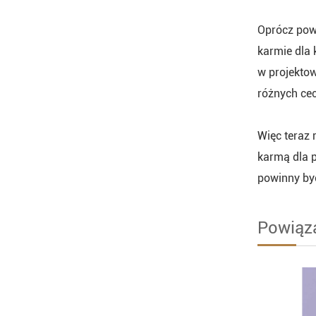
Oprócz powy
karmie dla 
w projektow
różnych ce
Więc teraz 
karmą dla p
powinny być
Powiąz