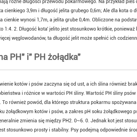
mają różne długości przewodu pokarmowego. Na przykład pies o 
ita cienkiego 3,9m i długość jelita grubego 0,6m; Ale dla kota o 
ita cienkie wynosi 1,7m, a jelita grube 0,4m. Obliczone na podst
 to 1:4. 2. Długość kota' jelito jest stosunkowo krótkie, poniewa
więcej węglowodanów, ta długość jelit może spełnić ich codzienn
lina PH" i" PH żołądka"
wienie kotów i psów zaczyna się od ust, a ich ślina również brak
ieństwa i różnice w wartości PH śliny. Wartość PH śliny psów t
5. To również powód, dla którego struktura pokarmu spożywana 
ku żołądkowym kotów i psów, a zakres pH soku żołądkowego ps
neralnie zmienia się między PH2. 0~6. 0. Jednak kot jest stosun
est stosunkowo prosty i stabilny. Psy podejmą odpowiednie śro