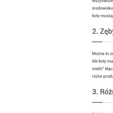
wszystkożer
środowisku 
koty muszą
2. Zęb
Można to zn
Ale koty ma
mielić" kłą
różne produ
3. Róż