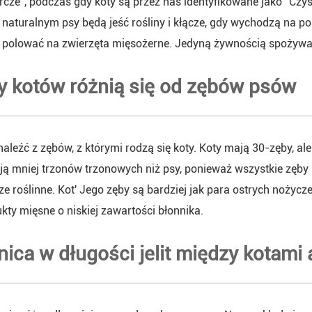
cze", podczas gdy koty są przez nas identyfikowane jako" Czy
naturalnym psy będą jeść rośliny i kłącze, gdy wychodzą na pos
 polować na zwierzęta mięsożerne. Jedyną żywnością spożywan
y kotów różnią się od zębów psów
aleźć z zębów, z którymi rodzą się koty. Koty mają 30-zęby, ale
ją mniej trzonów trzonowych niż psy, ponieważ wszystkie zęby 
cze roślinne. Kot' Jego zęby są bardziej jak para ostrych nożycz
kty mięsne o niskiej zawartości błonnika.
nica w długości jelit między kotami