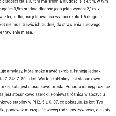
długości ciała 0,75m ma średnią długość jelit 4,5m, w tym
długości 0,5m średnia długość jego jelita wynosi 2,1m, z
awie tego, długość jelitowa psa wynosi około 1:6 długości
ż kot nie musi trawić ich trudniej do strawienia surowego
e trawienie mięsa.
uje amylazy, która może trawić skrobię. Istnieją jednak
o 7. 34~7. 80, a kot' Wartość pH śliny jest stosunkowo
przez kota jest stosunkowo prosta. Ponadto istnieją różnice
a jest stosunkowo szeroki. Ponieważ różnica w spożyciu
kowo stabilny w PH2. 5 ± 0. 07, co pokazuje, że kot' Typ
dki, ponieważ muszą jeść więcej rodzajów żywności, ale koty