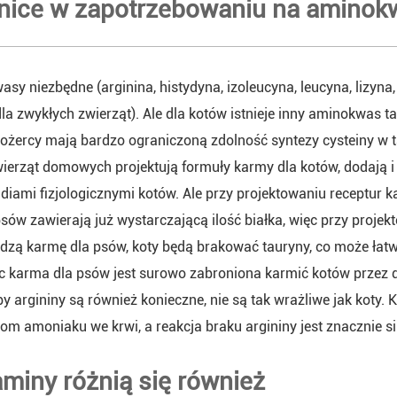
żnice w zapotrzebowaniu na aminok
sy niezbędne (arginina, histydyna, izoleucyna, leucyna, lizyna, 
la zwykłych zwierząt). Ale dla kotów istnieje inny aminokwas 
ożercy mają bardzo ograniczoną zdolność syntezy cysteiny w taur
wierząt domowych projektują formuły karmy dla kotów, dodają 
diami fizjologicznymi kotów. Ale przy projektowaniu receptur ka
sów zawierają już wystarczającą ilość białka, więc przy proje
jedzą karmę dla psów, koty będą brakować tauryny, co może łatw
ęc karma dla psów jest surowo zabroniona karmić kotów przez dł
by argininy są również konieczne, nie są tak wrażliwe jak koty. K
om amoniaku we krwi, a reakcja braku argininy jest znacznie sil
aminy różnią się również