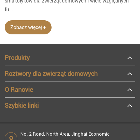
smakołyków dla zwierząt domowych i wiele względnych
fu...
Zobacz więcej +
Produkty
Roztwory dla zwierząt domowych
O Ranovie
Szybkie linki
No. 2 Road, North Area, Jinghai Economic