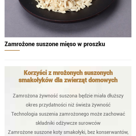
Zamrożone suszone mięso w proszku
Korzyści z mrożonych suszonych
smakołyków dla zwierząt domowych
Zamrożona żywność suszona będzie miała dłuższy
okres przydatności niż świeża żywność
Technologia suszenia zamrożonego może zachować
składniki odżywcze surowców
Zamrożone suszone koty smakołyki, bez konserwantów,