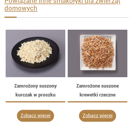
Powiązane Inne smakołyki dla zwierząt
domowych
Zamrożony suszony
Zamrożone suszone
kurczak w proszku
krewetki rzeczne
Zobacz więcej
Zobacz więcej