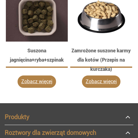
Suszona
Zamrożone suszone karmy
jagnięcina+ryba+szpinak
dla kotów (Przepis na
kurczaka)
Zobacz więcej
Zobacz więcej
Produkty
Roztwory dla zwierząt domowych