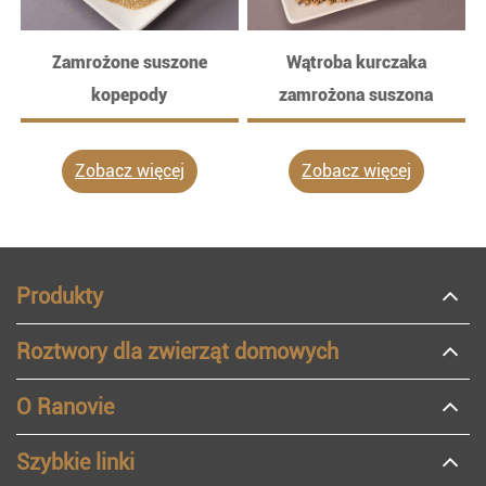
Zamrożone suszone
Wątroba kurczaka
K
kopepody
zamrożona suszona
Zobacz więcej
Zobacz więcej
Produkty
Roztwory dla zwierząt domowych
O Ranovie
Szybkie linki