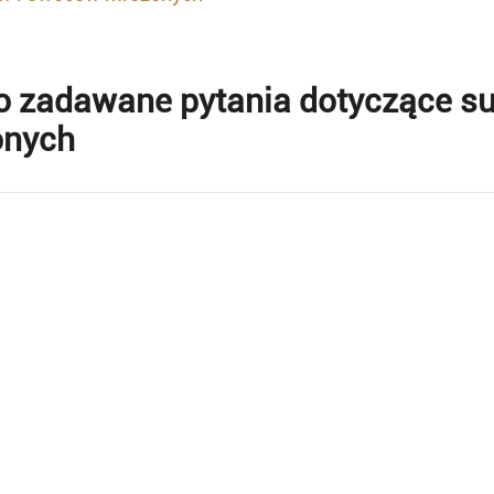
o zadawane pytania dotyczące s
onych