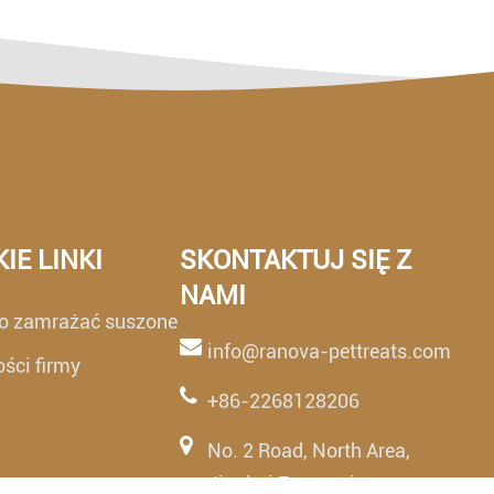
IE LINKI
SKONTAKTUJ SIĘ Z
NAMI
o zamrażać suszone
info@ranova-pettreats.com
ści firmy
+86-2268128206
No. 2 Road, North Area,
Jinghai Economic