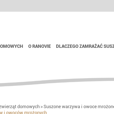
 DOMOWYCH
O RANOVIE
DLACZEGO ZAMRAŻAĆ SUS
 zwierząt domowych
Suszone warzywa i owoce mrożon
yw i owoców mrożonych