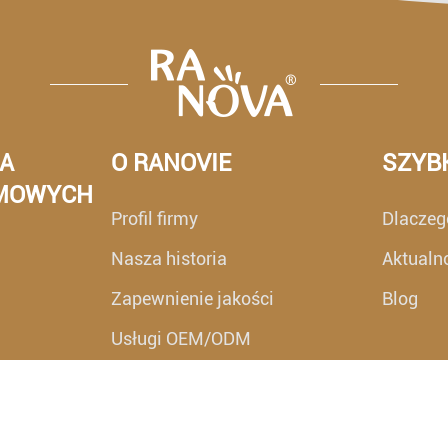
A
O RANOVIE
SZYBK
OMOWYCH
Profil firmy
Dlaczeg
Nasza historia
Aktualno
Zapewnienie jakości
Blog
Usługi OEM/ODM
Składniki Ranova Freeze Dry Pet
Food