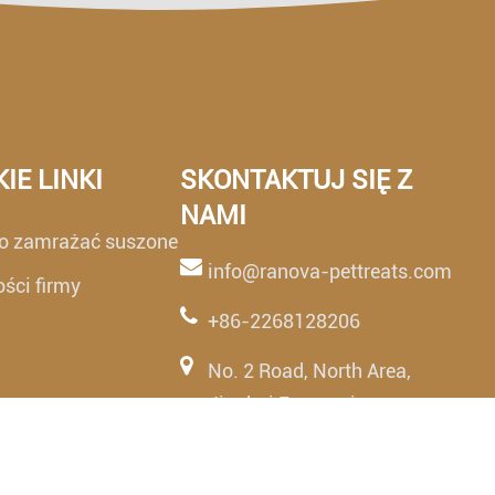
IE LINKI
SKONTAKTUJ SIĘ Z
NAMI
o zamrażać suszone
info@ranova-pettreats.com
ści firmy
+86-2268128206
No. 2 Road, North Area,
Jinghai Economic
Development Area, Tianjin,
China