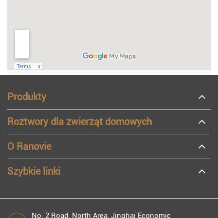
Produkty
Roztwory dla zwierząt domowych
O Ranovie
Szybkie linki
No. 2 Road, North Area, Jinghai Economic