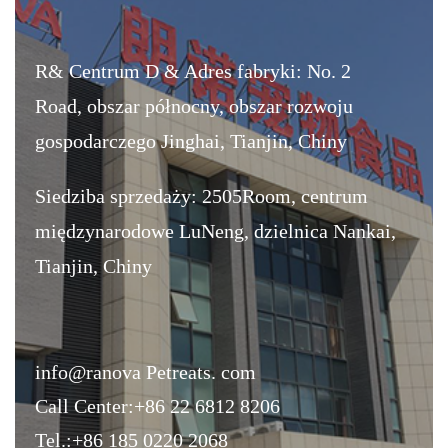
R& Centrum D & Adres fabryki: No. 2
Road, obszar północny, obszar rozwoju
gospodarczego Jinghai, Tianjin, Chiny
Siedziba sprzedaży: 2505Room, centrum
międzynarodowe LuNeng, dzielnica Nankai,
Tianjin, Chiny
info@ranova Petreats. com
Call Center:+86 22 6812 8206
Tel.:+86 185 0220 2068