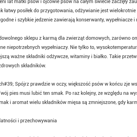
eni lat matki psów i ojcowie psów na całym świecie zaczęły 
ak łatwy posiłek do przygotowania, odżywianie jest wielokrotnie
ygodne i szybkie jedzenie zawierają konserwanty, wypełniacze i 
dowolnego sklepu z karmą dla zwierząt domowych, zarówno online
łne niepotrzebnych wypełniaczy. Nie tylko to, wysokotemperat
szą ważne składniki odżywcze, witaminy i białko. Takie przet
 zdrowych składników.
ch#39; Spójrz prawdzie w oczy, większość psów w końcu zje wszy
Twój pies musi lubić ten smak. Po raz kolejny, ze względu na
mak i aromat wielu składników mięsa są zmniejszone, gdy karm
datności i przechowywania