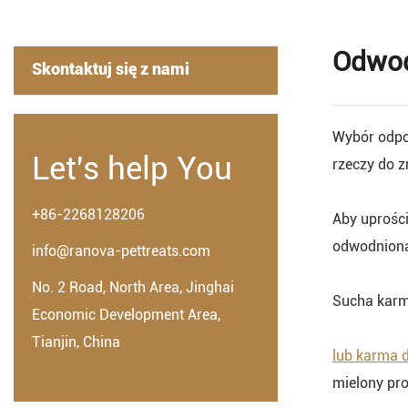
Odwod
Skontaktuj się z nami
Wybór odpow
Let's help You
rzeczy do z
+86-2268128206
Aby uprośc
odwodnioną
info@ranova-pettreats.com
No. 2 Road, North Area, Jinghai
Sucha karm
Economic Development Area,
Tianjin, China
lub karma 
mielony pro