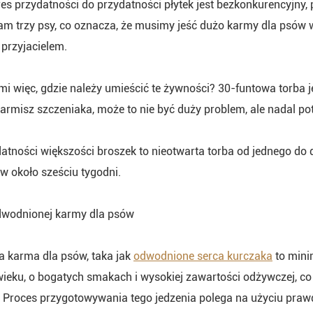
es przydatności do przydatności płytek jest bezkonkurencyjny
am trzy psy, co oznacza, że musimy jeść dużo karmy dla psów
przyjacielem.
mi więc, gdzie należy umieścić te żywności? 30-funtowa torba j
 karmisz szczeniaka, może to nie być duży problem, ale nadal 
atności większości broszek to nieotwarta torba od jednego do 
w około sześciu tygodni.
dwodnionej karmy dla psów
 karma dla psów, taka jak
odwodnione serca kurczaka
to mini
eku, o bogatych smakach i wysokiej zawartości odżywczej, co 
 Proces przygotowywania tego jedzenia polega na użyciu prawdz