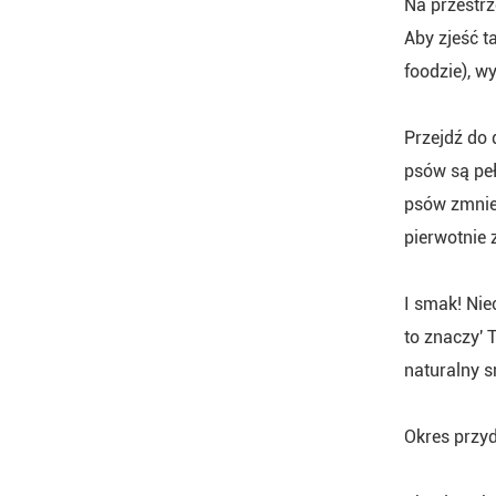
Na przestrz
Aby zjeść t
foodzie), w
Przejdź do 
psów są pe
psów zmniej
pierwotnie
I smak! Nie
to znaczy' 
naturalny s
Okres przy