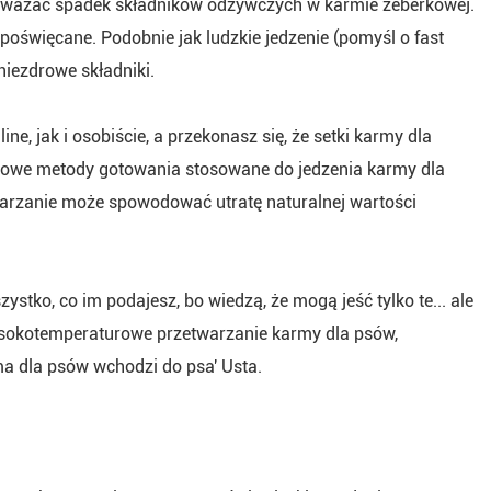
zauważać spadek składników odżywczych w karmie żeberkowej.
 poświęcane. Podobnie jak ludzkie jedzenie (pomyśl o fast
niezdrowe składniki.
, jak i osobiście, a przekonasz się, że setki karmy dla
urowe metody gotowania stosowane do jedzenia karmy dla
warzanie może spowodować utratę naturalnej wartości
stko, co im podajesz, bo wiedzą, że mogą jeść tylko te... ale
 wysokotemperaturowe przetwarzanie karmy dla psów,
a dla psów wchodzi do psa' Usta.