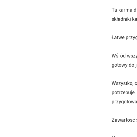
Ta karma dl
składniki k
Łatwe przy
Wśród wszys
gotowy do j
Wszystko, c
potrzebuje.
przygotowa
Zawartość 