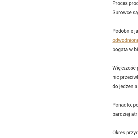
Proces pro
Surowce są 
Podobnie ja
odwodnione
bogata w bi
Większość 
nic przeciw
do jedzenia
Ponadto, po
bardziej at
Okres przy