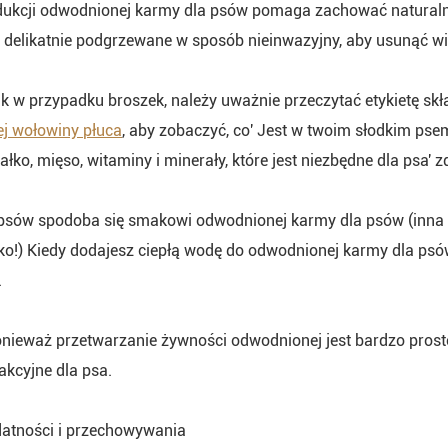
dukcji odwodnionej karmy dla psów pomaga zachować naturalne 
delikatnie podgrzewane w sposób nieinwazyjny, aby usunąć wil
k w przypadku broszek, należy uważnie przeczytać etykietę skł
j wołowiny płuca
, aby zobaczyć, co' Jest w twoim słodkim pse
ałko, mięso, witaminy i minerały, które jest niezbędne dla psa' z
psów spodoba się smakowi odwodnionej karmy dla psów (inna k
ko!) Kiedy dodajesz ciepłą wodę do odwodnionej karmy dla psów
.
nieważ przetwarzanie żywności odwodnionej jest bardzo prost
rakcyjne dla psa.
datności i przechowywania