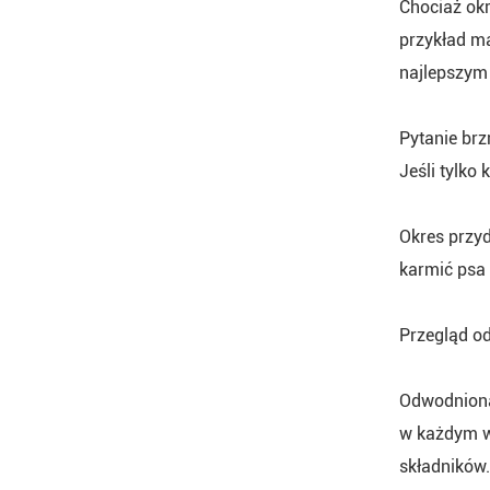
Chociaż okr
przykład m
najlepszym 
Pytanie brz
Jeśli tylko
Okres przyd
karmić psa 
Przegląd o
Odwodniona
w każdym wi
składników.