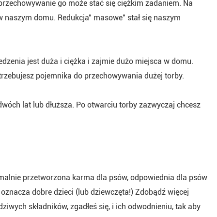
, przechowywanie go może stać się ciężkim zadaniem. Na
 w naszym domu. Redukcja" masowe" stał się naszym
edzenia jest duża i ciężka i zajmie dużo miejsca w domu.
potrzebujesz pojemnika do przechowywania dużej torby.
dwóch lat lub dłuższa. Po otwarciu torby zazwyczaj chcesz
malnie przetworzona karma dla psów, odpowiednia dla psów
oznacza dobre dzieci (lub dziewczęta!) Zdobądź więcej
iwych składników, zgadłeś się, i ich odwodnieniu, tak aby