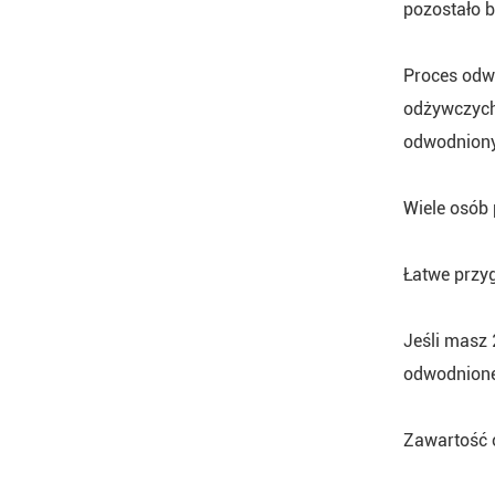
pozostało 
Proces odwo
odżywczych
odwodniony
Wiele osób
Łatwe przy
Jeśli masz 
odwodnionej
Zawartość 