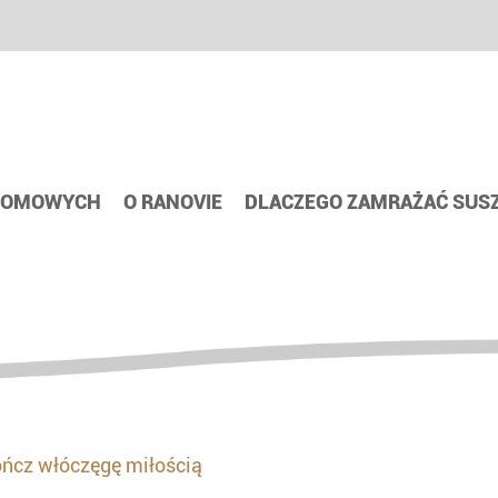
 DOMOWYCH
O RANOVIE
DLACZEGO ZAMRAŻAĆ SUS
ńcz włóczęgę miłością