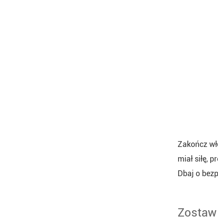
Zakończ włó
miał siłę, 
Dbaj o bezp
Zostaw