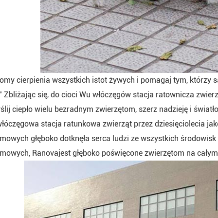
my cierpienia wszystkich istot żywych i pomagaj tym, którzy są
 Zbliżając się, do cioci Wu włóczęgów stacja ratownicza zwie
lij ciepło wielu bezradnym zwierzętom, szerz nadzieję i światło
łóczęgowa stacja ratunkowa zwierząt przez dziesięciolecia jak
mowych głęboko dotknęła serca ludzi ze wszystkich środowisk
omowych, Ranovajest głęboko poświęcone zwierzętom na całym 