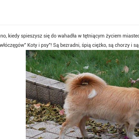
ino, kiedy spieszysz się do wahadła w tętniącym życiem mias
włóczęgów" Koty i psy"! Są bezradni, śpią ciężko, są chorzy i są 