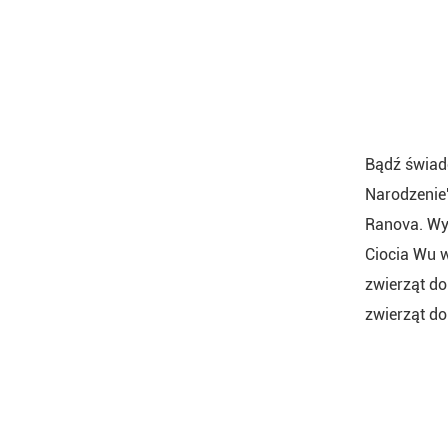
Bądź świado
Narodzenie"
Ranova. Wyś
Ciocia Wu w
zwierząt do
zwierząt d