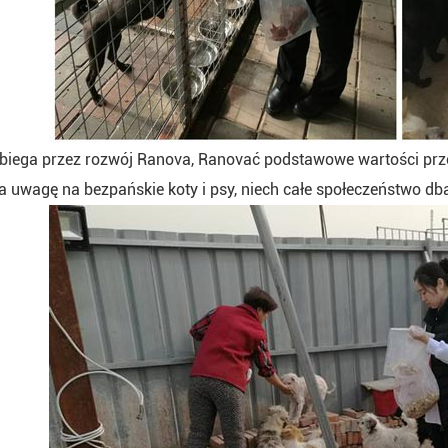
ebiega przez rozwój Ranova, Ranovać podstawowe wartości prze
a uwagę na bezpańskie koty i psy, niech całe społeczeństwo dba