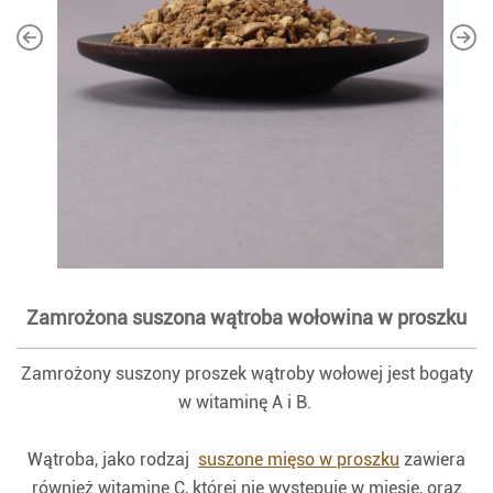
Zamrożona suszona wątroba wołowina w proszku
Zamrożony suszony proszek wątroby wołowej jest bogaty
w witaminę A i B.
Wątroba, jako rodzaj
suszone mięso w proszku
zawiera
również witaminę C, której nie występuje w mięsie, oraz